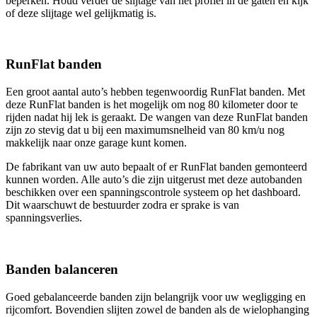
beperken. Houd verder de slijtage van het profiel in de gaten en kijk
of deze slijtage wel gelijkmatig is.
RunFlat banden
Een groot aantal auto’s hebben tegenwoordig RunFlat banden. Met
deze RunFlat banden is het mogelijk om nog 80 kilometer door te
rijden nadat hij lek is geraakt. De wangen van deze RunFlat banden
zijn zo stevig dat u bij een maximumsnelheid van 80 km/u nog
makkelijk naar onze garage kunt komen.
De fabrikant van uw auto bepaalt of er RunFlat banden gemonteerd
kunnen worden. Alle auto’s die zijn uitgerust met deze autobanden
beschikken over een spanningscontrole systeem op het dashboard.
Dit waarschuwt de bestuurder zodra er sprake is van
spanningsverlies.
Banden balanceren
Goed gebalanceerde banden zijn belangrijk voor uw wegligging en
rijcomfort. Bovendien slijten zowel de banden als de wielophanging