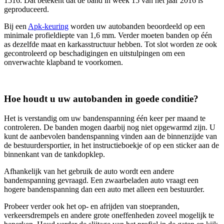
1516. Dat betekent dat de band in week 15 van het jaar 2016 is
geproduceerd.
Bij een
Apk-keuring
worden uw autobanden beoordeeld op een
minimale profieldiepte van 1,6 mm. Verder moeten banden op één
as dezelfde maat en karkasstructuur hebben. Tot slot worden ze ook
gecontroleerd op beschadigingen en uitstulpingen om een
onverwachte klapband te voorkomen.
Hoe houdt u uw autobanden in goede conditie?
Het is verstandig om uw bandenspanning één keer per maand te
controleren. De banden mogen daarbij nog niet opgewarmd zijn. U
kunt de aanbevolen bandenspanning vinden aan de binnenzijde van
de bestuurdersportier, in het instructieboekje of op een sticker aan de
binnenkant van de tankdopklep.
Afhankelijk van het gebruik de auto wordt een andere
bandenspanning gevraagd. Een zwaarbeladen auto vraagt een
hogere bandenspanning dan een auto met alleen een bestuurder.
Probeer verder ook het op- en afrijden van stoepranden,
verkeersdrempels en andere grote oneffenheden zoveel mogelijk te